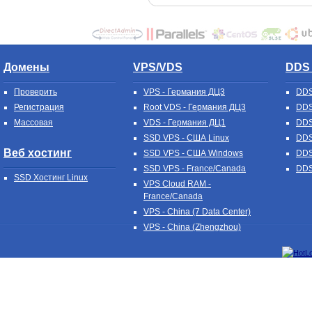
Домены
VPS/VDS
DDS 
Проверить
VPS - Германия ДЦ3
DDS
Регистрация
Root VDS - Германия ДЦ3
DDS
Массовая
VDS - Германия ДЦ1
DDS
SSD VPS - США Linux
DDS
Веб хостинг
SSD VPS - США Windows
DDS
SSD VPS - France/Canada
DDS
SSD Хостинг Linux
VPS Cloud RAM -
France/Canada
VPS - China (7 Data Center)
VPS - China (Zhengzhou)