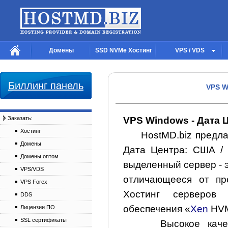
Домены
SSD NVMe Хостинг
VPS / VDS
Биллинг панель
VPS W
VPS Windows - Дата 
Заказать:
Хостинг
HostMD.biz предлага
Домены
Дата Центра: США / 
Домены оптом
выделенный сервер - 
VPS/VDS
отличающееся от пре
VPS Forex
Хостинг серверов 
DDS
обеспечения «
Xen
HVM
Лицензии ПО
SSL сертификаты
Высокое качество