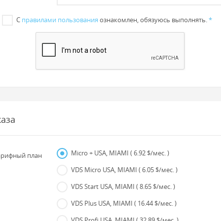
С
правилами пользования
ознакомлен, обязуюсь выполнять.
*
каза
Micro + USA, MIAMI
( 6.92 $/мес. )
рифный план
VDS Micro USA, MIAMI
( 6.05 $/мес. )
VDS Start USA, MIAMI
( 8.65 $/мес. )
VDS Plus USA, MIAMI
( 16.44 $/мес. )
VDS Profi USA, MIAMI
( 32.89 $/мес. )