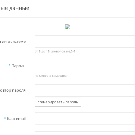
ные данные
гин в системе
от 3 до 13 символов a-z,0-9
*
Пароль
не менее 8 символов
овтор пароля
сгенерировать пароль
*
Ваш email