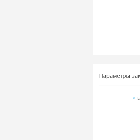
Параметры за
*
Та