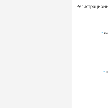
Регистрацион
*
Ло
*
П