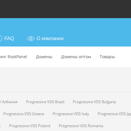
FAQ
О компании
инг RootPanel
Домены
Домены оптом
Товары
/ Албания
Progressive VDS Brazil
Progressive VDS Bulgaria
Progressive VDS Greece
Progressive VDS Italy
Progressive VDS Ja
s
Progressive VDS Poland
Progressive VDS Romania