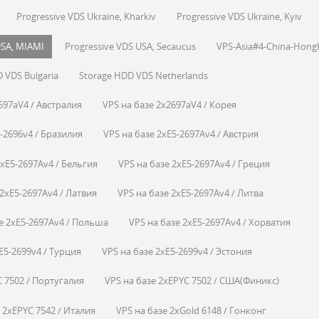
Progressive VDS Ukraine, Kharkiv
Progressive VDS Ukraine, Kyiv
USA, MIAMI
Progressive VDS USA, Secaucus
VPS-Asia#4-China-Hon
 VDS Bulgaria
Storage HDD VDS Netherlands
697aV4 / Австралия
VPS на базе 2x2697aV4 / Корея
5-2696v4 / Бразилия
VPS на базе 2xE5-2697Av4 / Австрия
2xE5-2697Av4 / Бельгия
VPS на базе 2xE5-2697Av4 / Греция
 2xE5-2697Av4 / Латвия
VPS на базе 2xE5-2697Av4 / Литва
е 2xE5-2697Av4 / Польша
VPS на базе 2xE5-2697Av4 / Хорватия
E5-2699v4 / Турция
VPS на базе 2xE5-2699v4 / Эстония
C 7502 / Португалия
VPS на базе 2xEPYC 7502 / США(Финикс)
 2xEPYC 7542 / Италия
VPS на базе 2xGold 6148 / Гонконг