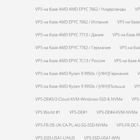
VPS на базе AMD AMD EPYC 7662 / Нидерланды
VP
VPS на базе AMD EPYC 7662 / Испания
VPS на базе
VPS на базе AMD EPYC 7713 / Дания
VPS на базе A
VPS на базе AMD EPYC 7762 / Германия
VPS на ба
VPS на базе AMD EPYC 7C13 / Россия
VPS на базе A
VPS на базе AMD Ryzen 9 9950x / [r9HI]Германия
V
VPS на базе AMD Ryzen 9 9950x / [r9HI]Польша
VP
VPS-DE#3/2-Cloud-KVM-Windows-SSD & NVMe
VPS-
VPS World #1
VPS-DE#1
VPS-DE#4-KVM-NVMe
VPS-FR-DE-UK-CA-PL-AU-SG-SSD-NVMe
VPS-FR-DC1
VPS-SSD-USA1-LINUX
VPS-SSD-USA1-WIN