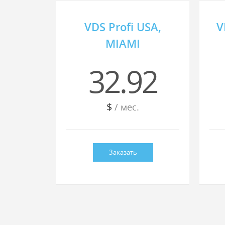
VDS Profi USA,
V
MIAMI
32.92
$
/ мес.
Заказать