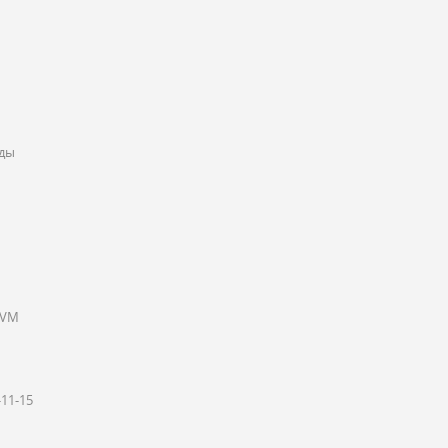
нды
KVM
11-15