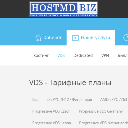
Кабинет
Наши услуги
Хостинг
VDS
Dedicated
VPN
Билл
VDS - Тарифные планы
Все
2xEPYC 7H12 / Финляндия
AMD EPYC 7763 
Progressive VDS Czech
Progressive VDS Germany
Progressive VDS Latvia
Progressive VDS Netherland