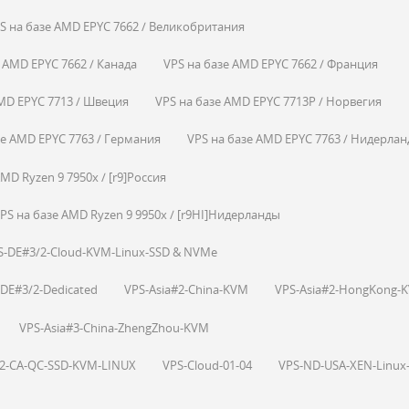
S на базе AMD EPYC 7662 / Великобритания
 AMD EPYC 7662 / Канада
VPS на базе AMD EPYC 7662 / Франция
MD EPYC 7713 / Швеция
VPS на базе AMD EPYC 7713P / Норвегия
зе AMD EPYC 7763 / Германия
VPS на базе AMD EPYC 7763 / Нидерла
MD Ryzen 9 7950x / [r9]Россия
PS на базе AMD Ryzen 9 9950x / [r9HI]Нидерланды
S-DE#3/2-Cloud-KVM-Linux-SSD & NVMe
DE#3/2-Dedicated
VPS-Asia#2-China-KVM
VPS-Asia#2-HongKong-
VPS-Asia#3-China-ZhengZhou-KVM
-2-CA-QC-SSD-KVM-LINUX
VPS-Cloud-01-04
VPS-ND-USA-XEN-Linux-