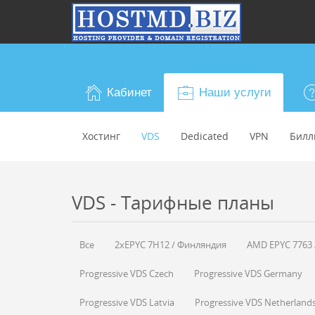
Кабинет
Наши услуги
Хостинг
VDS
Dedicated
VPN
Билл
VDS - Тарифные планы
Все
2xEPYC 7H12 / Финляндия
AMD EPYC 7763 
Progressive VDS Czech
Progressive VDS Germany
Progressive VDS Latvia
Progressive VDS Netherland