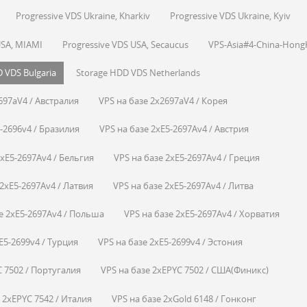
Progressive VDS Ukraine, Kharkiv
Progressive VDS Ukraine, Kyiv
USA, MIAMI
Progressive VDS USA, Secaucus
VPS-Asia#4-China-Hon
 VDS Bulgaria
Storage HDD VDS Netherlands
697aV4 / Австралия
VPS на базе 2x2697aV4 / Корея
5-2696v4 / Бразилия
VPS на базе 2xE5-2697Av4 / Австрия
2xE5-2697Av4 / Бельгия
VPS на базе 2xE5-2697Av4 / Греция
 2xE5-2697Av4 / Латвия
VPS на базе 2xE5-2697Av4 / Литва
е 2xE5-2697Av4 / Польша
VPS на базе 2xE5-2697Av4 / Хорватия
E5-2699v4 / Турция
VPS на базе 2xE5-2699v4 / Эстония
C 7502 / Португалия
VPS на базе 2xEPYC 7502 / США(Финикс)
 2xEPYC 7542 / Италия
VPS на базе 2xGold 6148 / Гонконг