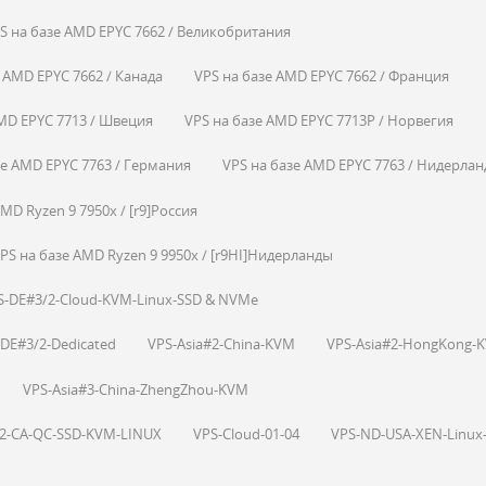
S на базе AMD EPYC 7662 / Великобритания
 AMD EPYC 7662 / Канада
VPS на базе AMD EPYC 7662 / Франция
MD EPYC 7713 / Швеция
VPS на базе AMD EPYC 7713P / Норвегия
зе AMD EPYC 7763 / Германия
VPS на базе AMD EPYC 7763 / Нидерла
MD Ryzen 9 7950x / [r9]Россия
PS на базе AMD Ryzen 9 9950x / [r9HI]Нидерланды
S-DE#3/2-Cloud-KVM-Linux-SSD & NVMe
DE#3/2-Dedicated
VPS-Asia#2-China-KVM
VPS-Asia#2-HongKong-
VPS-Asia#3-China-ZhengZhou-KVM
-2-CA-QC-SSD-KVM-LINUX
VPS-Cloud-01-04
VPS-ND-USA-XEN-Linux-