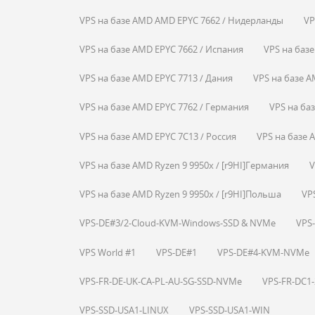
VPS на базе AMD AMD EPYC 7662 / Нидерланды
VP
VPS на базе AMD EPYC 7662 / Испания
VPS на базе
VPS на базе AMD EPYC 7713 / Дания
VPS на базе A
VPS на базе AMD EPYC 7762 / Германия
VPS на ба
VPS на базе AMD EPYC 7C13 / Россия
VPS на базе A
VPS на базе AMD Ryzen 9 9950x / [r9HI]Германия
V
VPS на базе AMD Ryzen 9 9950x / [r9HI]Польша
VP
VPS-DE#3/2-Cloud-KVM-Windows-SSD & NVMe
VPS-
VPS World #1
VPS-DE#1
VPS-DE#4-KVM-NVMe
VPS-FR-DE-UK-CA-PL-AU-SG-SSD-NVMe
VPS-FR-DC1
VPS-SSD-USA1-LINUX
VPS-SSD-USA1-WIN