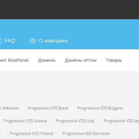
FAQ
О компании
инг RootPanel
Домены
Домены оптом
Товары
/ Албания
Progressive VDS Brazil
Progressive VDS Bulgaria
Progressive VDS Greece
Progressive VDS Italy
Progressive VDS Ja
s
Progressive VDS Poland
Progressive VDS Romania