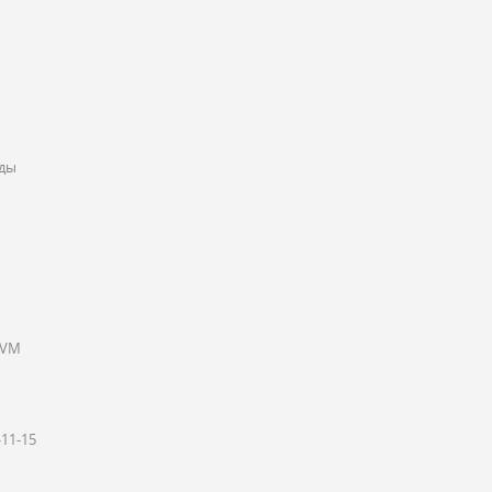
нды
KVM
11-15