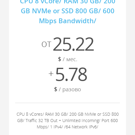
CPU 8 vCore/ RAM 30 GB/ 200
GB NVMe or SSD 800 GB/ 600
Mbps Bandwidth/
25.22
от
$
/ мес.
5.78
+
$
/ разово
CPU 8 vCores/ RAM 30 GB/ 200 GB NVMe or SSD 800
GB/ Traffic 32 TB Out + Unlimited Incoming/ Port 600
Mbps/ 1 IPv4/ /64 Network IPv6/