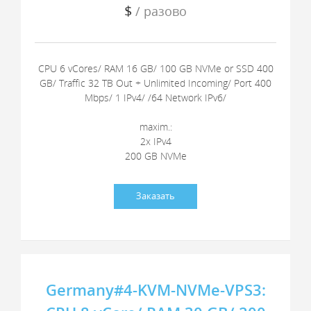
$
/ разово
CPU 6 vCores/ RAM 16 GB/ 100 GB NVMe or SSD 400
GB/ Traffic 32 TB Out + Unlimited Incoming/ Port 400
Mbps/ 1 IPv4/ /64 Network IPv6/
maxim.:
2x IPv4
200 GB NVMe
Заказать
Germany#4-KVM-NVMe-VPS3: