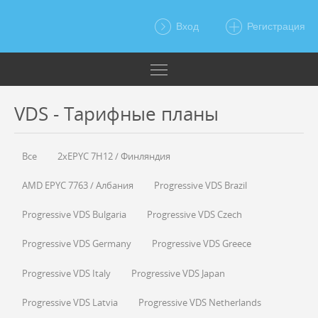
Вход
Регистрация
VDS - Тарифные планы
Все
2xEPYC 7H12 / Финляндия
AMD EPYC 7763 / Албания
Progressive VDS Brazil
Progressive VDS Bulgaria
Progressive VDS Czech
Progressive VDS Germany
Progressive VDS Greece
Progressive VDS Italy
Progressive VDS Japan
Progressive VDS Latvia
Progressive VDS Netherlands