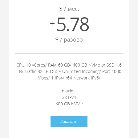
$
/ мес.
5.78
+
$
/ разово
CPU 10 vCores/ RAM 60 GB/ 400 GB NVMe or SSD 1,6
TB/ Traffic 32 TB Out + Unlimited Incoming/ Port 1000
Mbps/ 1 IPv4/ /64 Network IPv6/
maxim.:
2x IPv4
800 GB NVMe
Заказать