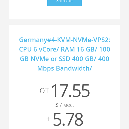
Заказать
Germany#4-KVM-NVMe-VPS2:
CPU 6 vCore/ RAM 16 GB/ 100
GB NVMe or SSD 400 GB/ 400
Mbps Bandwidth/
17.55
от
$
/ мес.
5.78
+