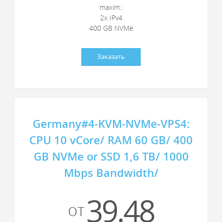
maxim.:
2x IPv4
400 GB NVMe
Заказать
Germany#4-KVM-NVMe-VPS4:
CPU 10 vCore/ RAM 60 GB/ 400
GB NVMe or SSD 1,6 TB/ 1000
Mbps Bandwidth/
39.48
от