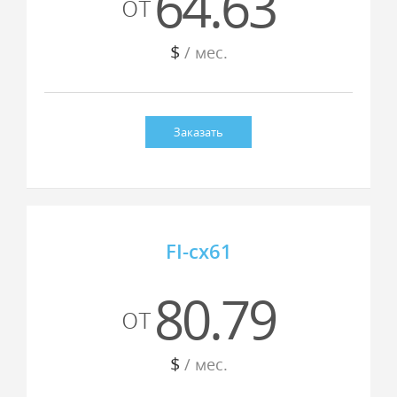
64.63
от
$
/ мес.
Заказать
FI-cx61
80.79
от
$
/ мес.