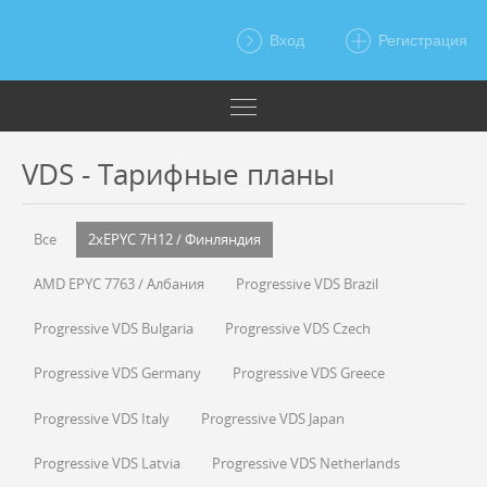
Вход
Регистрация
VDS - Тарифные планы
Все
2xEPYC 7H12 / Финляндия
AMD EPYC 7763 / Албания
Progressive VDS Brazil
Progressive VDS Bulgaria
Progressive VDS Czech
Progressive VDS Germany
Progressive VDS Greece
Progressive VDS Italy
Progressive VDS Japan
Progressive VDS Latvia
Progressive VDS Netherlands