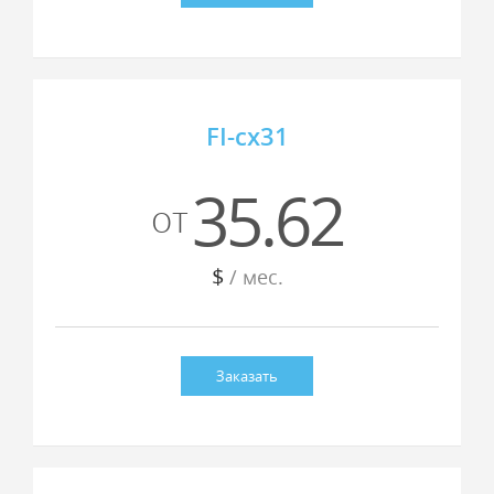
FI-cx31
35.62
от
$
/ мес.
Заказать