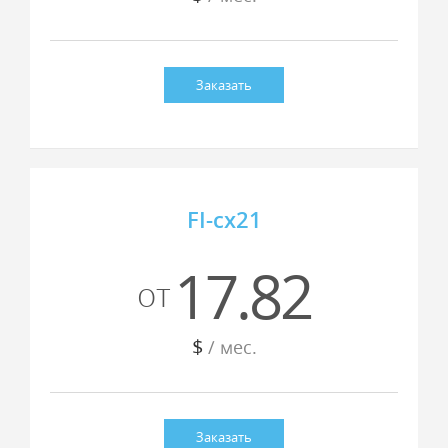
Заказать
FI-cx21
17.82
от
$
/ мес.
Заказать