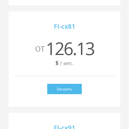
FI-cx81
126.13
от
$
/ мес.
Заказать
FI-cx91