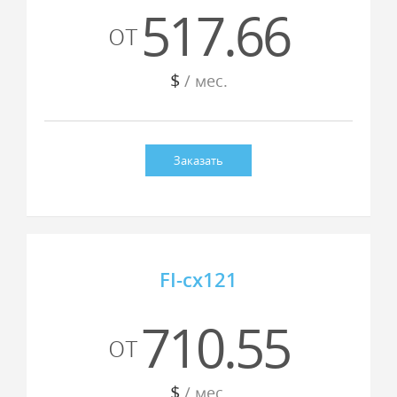
517.66
от
$
/ мес.
Заказать
FI-cx121
710.55
от
$
/ мес.