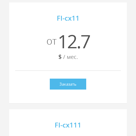
FI-cx11
12.7
от
$
/ мес.
Заказать
FI-cx111