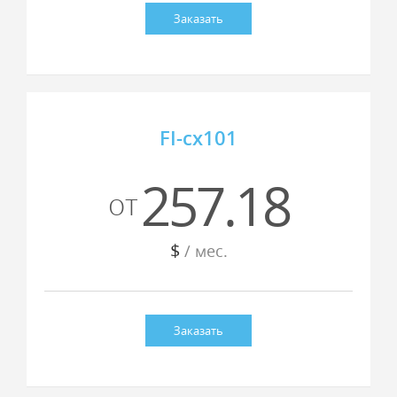
Заказать
FI-cx101
257.18
от
$
/ мес.
Заказать