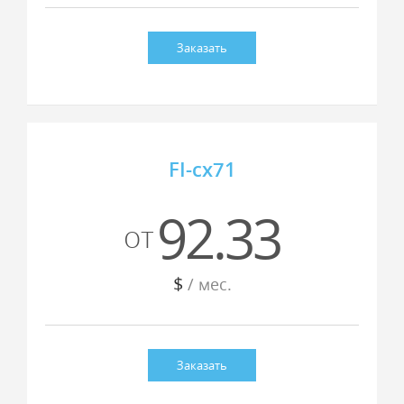
Заказать
FI-cx71
92.33
от
$
/ мес.
Заказать