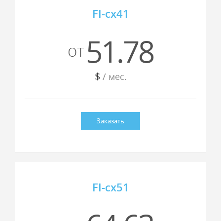
FI-cx41
51.78
от
$
/ мес.
Заказать
FI-cx51