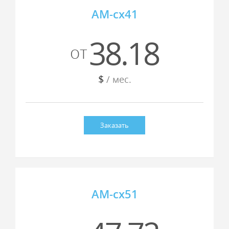
AM-cx41
38.18
от
$
/ мес.
Заказать
AM-cx51