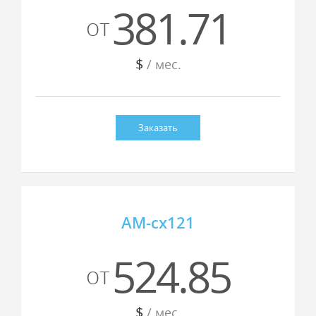
381.71
от
$
/ мес.
Заказать
AM-cx121
524.85
от
$
/ мес.