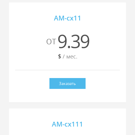
AM-cx11
9.39
от
$
/ мес.
Заказать
AM-cx111