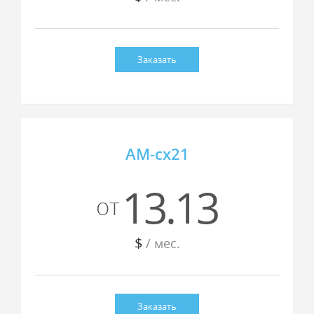
Заказать
AM-cx21
13.13
от
$
/ мес.
Заказать