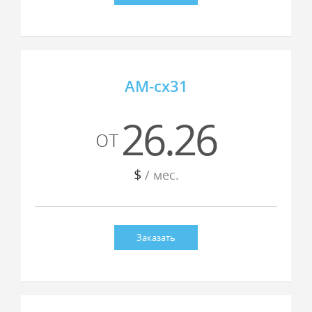
AM-cx31
26.26
от
$
/ мес.
Заказать