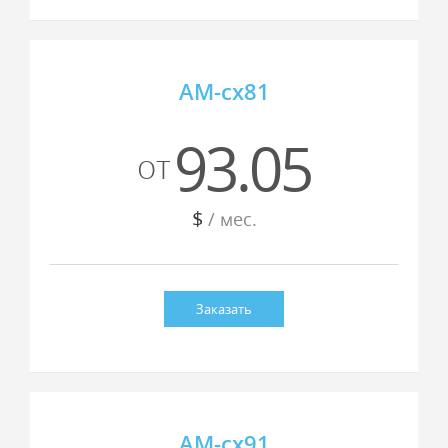
AM-cx81
93.05
от
$
/ мес.
Заказать
AM-cx91