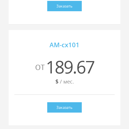
Заказать
AM-cx101
189.67
от
$
/ мес.
Заказать