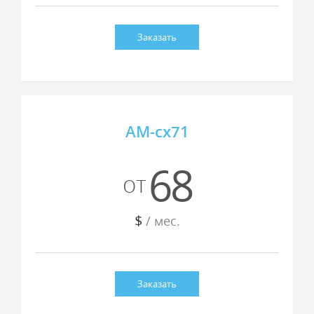
Заказать
AM-cx71
68
от
$
/ мес.
Заказать