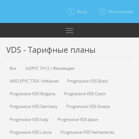
Вход
Регистрация
VDS - Тарифные планы
Все
2xEPYC 7H12 / Финляндия
AMD EPYC 7763 / Албания
Progressive VDS Brazil
Progressive VDS Bulgaria
Progressive VDS Czech
Progressive VDS Germany
Progressive VDS Greece
Progressive VDS Italy
Progressive VDS Japan
Progressive VDS Latvia
Progressive VDS Netherlands