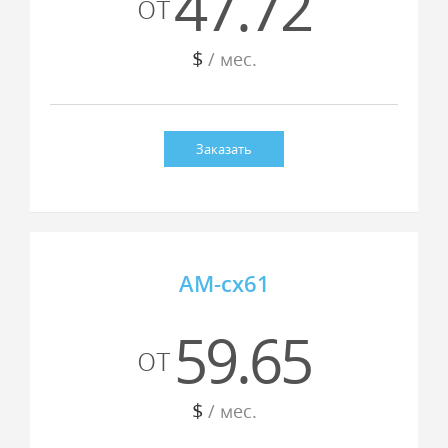
47.72
от
$
/ мес.
Заказать
AM-cx61
59.65
от
$
/ мес.