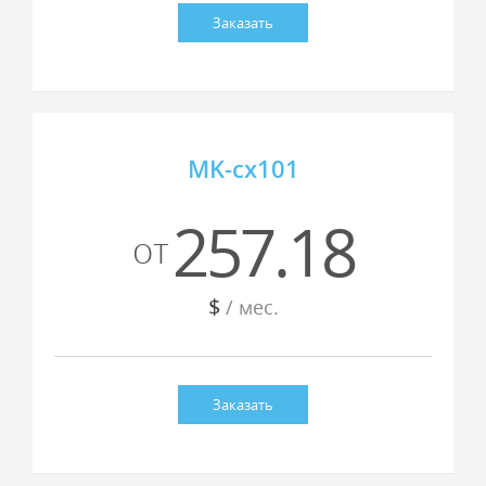
Заказать
MK-cx101
257.18
от
$
/ мес.
Заказать