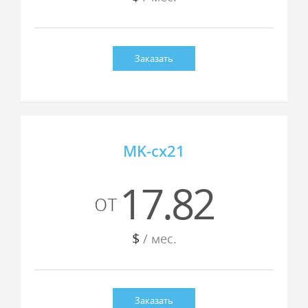
Заказать
MK-cx21
17.82
от
$
/ мес.
Заказать