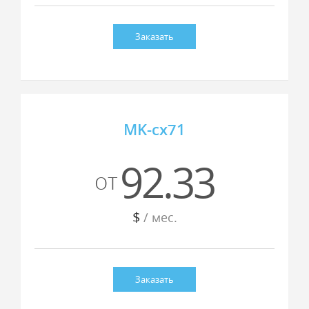
Заказать
MK-cx71
92.33
от
$
/ мес.
Заказать