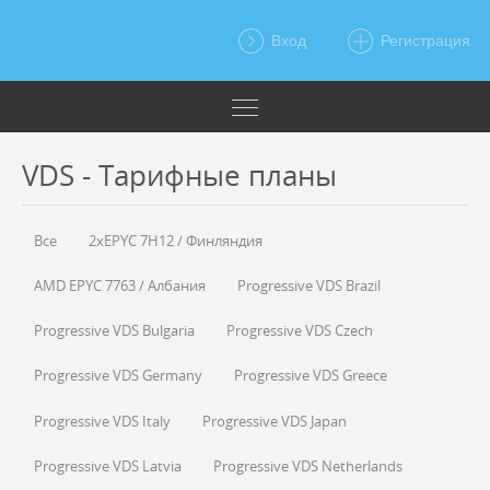
Вход
Регистрация
VDS - Тарифные планы
Все
2xEPYC 7H12 / Финляндия
AMD EPYC 7763 / Албания
Progressive VDS Brazil
Progressive VDS Bulgaria
Progressive VDS Czech
Progressive VDS Germany
Progressive VDS Greece
Progressive VDS Italy
Progressive VDS Japan
Progressive VDS Latvia
Progressive VDS Netherlands