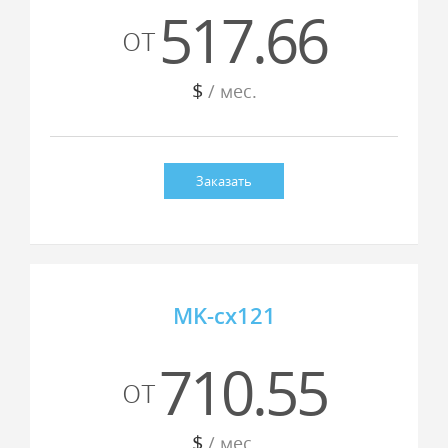
517.66
от
$
/ мес.
Заказать
MK-cx121
710.55
от
$
/ мес.