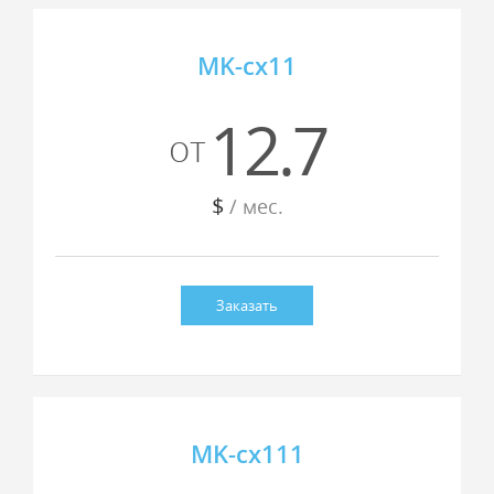
MK-cx11
12.7
от
$
/ мес.
Заказать
MK-cx111