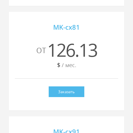
MK-cx81
126.13
от
$
/ мес.
Заказать
MK-cx91