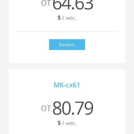
64.63
от
$
/ мес.
Заказать
MK-cx61
80.79
от
$
/ мес.