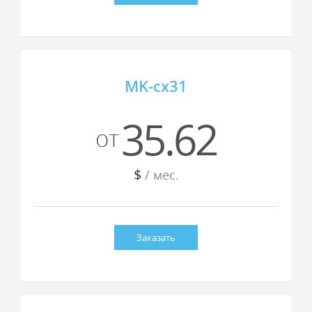
MK-cx31
35.62
от
$
/ мес.
Заказать