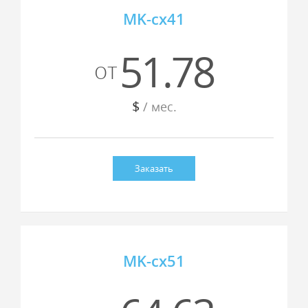
MK-cx41
51.78
от
$
/ мес.
Заказать
MK-cx51