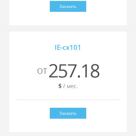
Заказать
IE-cx101
257.18
от
$
/ мес.
Заказать