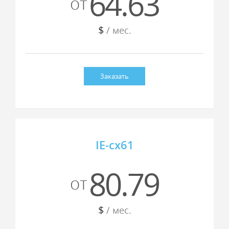
64.63
от
$
/ мес.
Заказать
IE-cx61
80.79
от
$
/ мес.