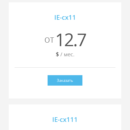
IE-cx11
12.7
от
$
/ мес.
Заказать
IE-cx111