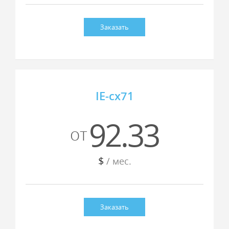
Заказать
IE-cx71
92.33
от
$
/ мес.
Заказать