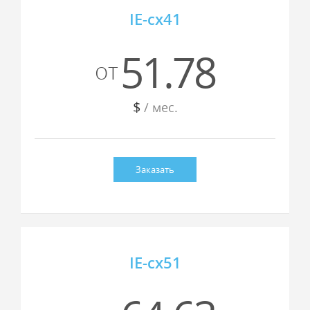
IE-cx41
51.78
от
$
/ мес.
Заказать
IE-cx51