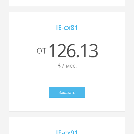
IE-cx81
126.13
от
$
/ мес.
Заказать
IE-cx91