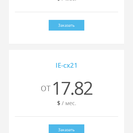
Заказать
IE-cx21
17.82
от
$
/ мес.
Заказать