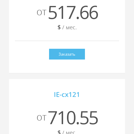
517.66
от
$
/ мес.
Заказать
IE-cx121
710.55
от
$
/ мес.