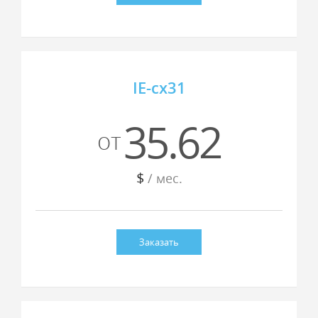
IE-cx31
35.62
от
$
/ мес.
Заказать