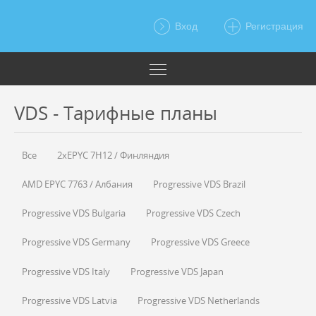
Вход
Регистрация
VDS - Тарифные планы
Все
2xEPYC 7H12 / Финляндия
AMD EPYC 7763 / Албания
Progressive VDS Brazil
Progressive VDS Bulgaria
Progressive VDS Czech
Progressive VDS Germany
Progressive VDS Greece
Progressive VDS Italy
Progressive VDS Japan
Progressive VDS Latvia
Progressive VDS Netherlands