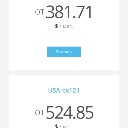
381.71
от
$
/ мес.
Заказать
USA-cx121
524.85
от
$
/ мес.