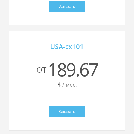
Заказать
USA-cx101
189.67
от
$
/ мес.
Заказать