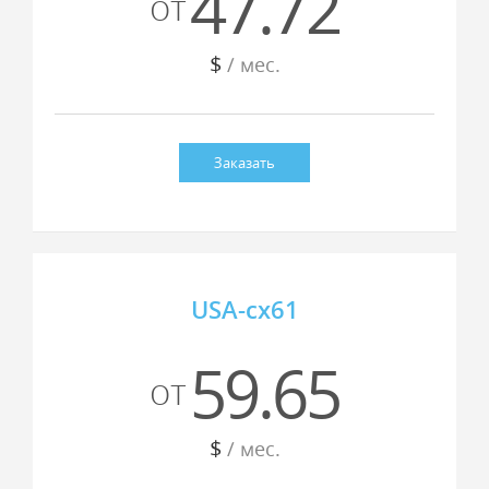
47.72
от
$
/ мес.
Заказать
USA-cx61
59.65
от
$
/ мес.