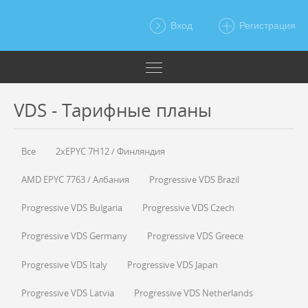
Вход
Регистрация
VDS - Тарифные планы
Все
2xEPYC 7H12 / Финляндия
AMD EPYC 7763 / Албания
Progressive VDS Brazil
Progressive VDS Bulgaria
Progressive VDS Czech
Progressive VDS Germany
Progressive VDS Greece
Progressive VDS Italy
Progressive VDS Japan
Progressive VDS Latvia
Progressive VDS Netherlands