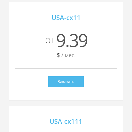
USA-cx11
9.39
от
$
/ мес.
Заказать
USA-cx111