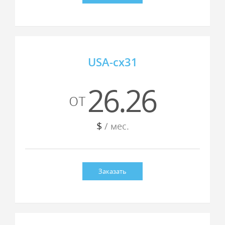
USA-cx31
26.26
от
$
/ мес.
Заказать