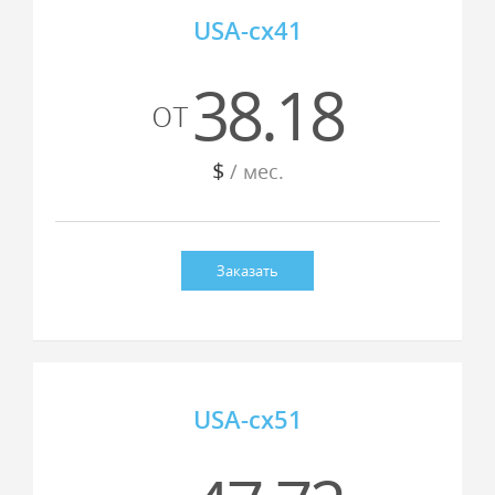
USA-cx41
38.18
от
$
/ мес.
Заказать
USA-cx51