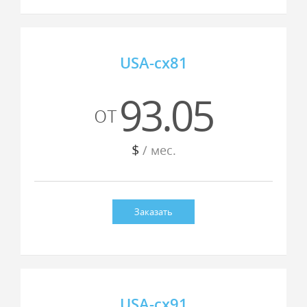
USA-cx81
93.05
от
$
/ мес.
Заказать
USA-cx91