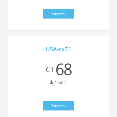
Заказать
USA-cx71
68
от
$
/ мес.
Заказать