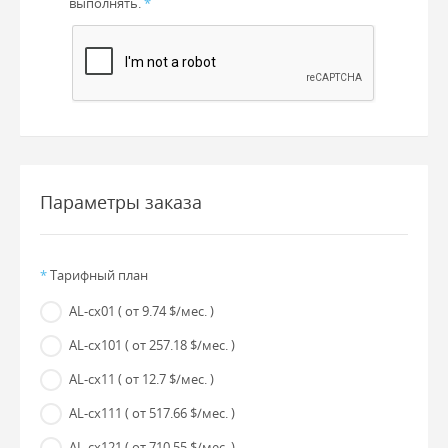
выполнять.
*
Параметры заказа
*
Тарифный план
AL-cx01
( от 9.74 $/мес. )
AL-cx101
( от 257.18 $/мес. )
AL-cx11
( от 12.7 $/мес. )
AL-cx111
( от 517.66 $/мес. )
AL-cx121
( от 710.55 $/мес. )