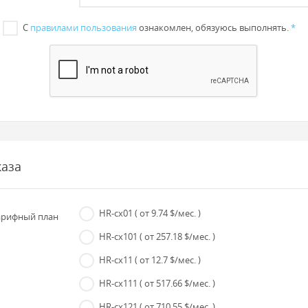
С
правилами пользования
ознакомлен, обязуюсь выполнять.
*
каза
HR-cx01
( от 9.74 $/мес. )
рифный план
HR-cx101
( от 257.18 $/мес. )
HR-cx11
( от 12.7 $/мес. )
HR-cx111
( от 517.66 $/мес. )
HR-cx121
( от 710.55 $/мес. )