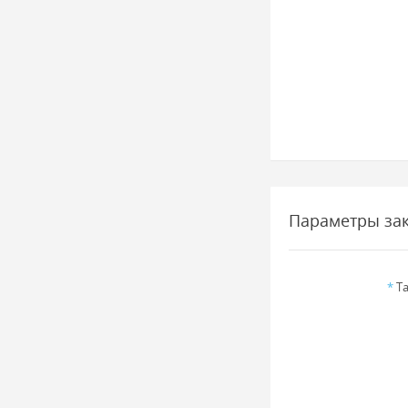
Параметры за
*
Та