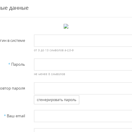
ные данные
гин в системе
от 3 до 13 символов a-z,0-9
*
Пароль
не менее 8 символов
овтор пароля
сгенерировать пароль
*
Ваш email