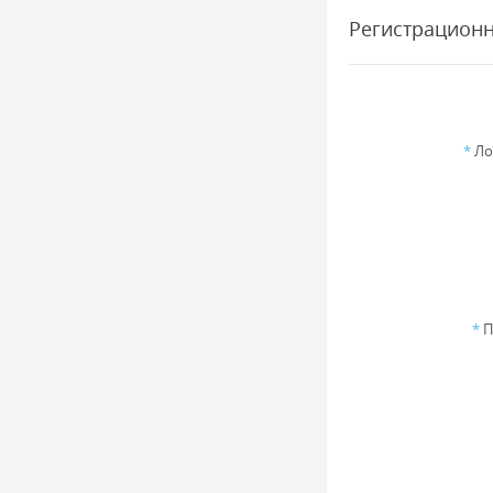
Регистрацион
*
Ло
*
П