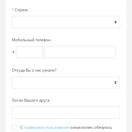
*
Страна
Мобильный телефон
+
Откуда Вы о нас узнали?
Логин Вашего друга
С
правилами пользования
ознакомлен, обязуюсь