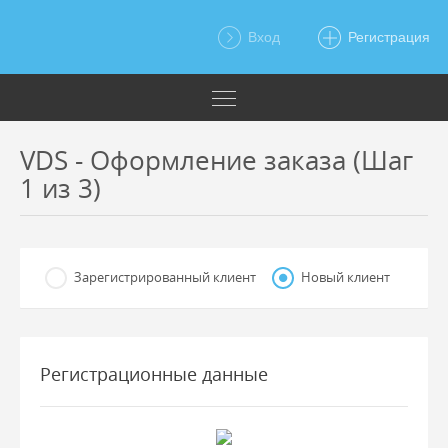
Вход
Регистрация
VDS - Оформление заказа (Шаг
1 из 3)
Зарегистрированный клиент
Новый клиент
Регистрационные данные