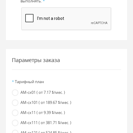
выполнять.
*
Параметры заказа
*
Тарифный план
AM-cx01
( от 7.17 $/мес. )
AM-cx101
( от 189.67 $/мес. )
AM-cx11
( от 9.39 $/мес. )
AM-cx111
( от 381.71 $/мес. )
AM-cx121
( от 524.85 $/мес. )