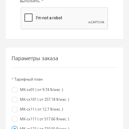
выполнять.
*
Параметры заказа
*
Тарифный план
MK-cx01
( от 9.74 $/мес. )
MK-cx101
( от 257.18 $/мес. )
MK-cx11
( от 12.7 $/мес. )
MK-cx111
( от 517.66 $/мес. )
MK-cx121
( от 710.55 $/мес. )