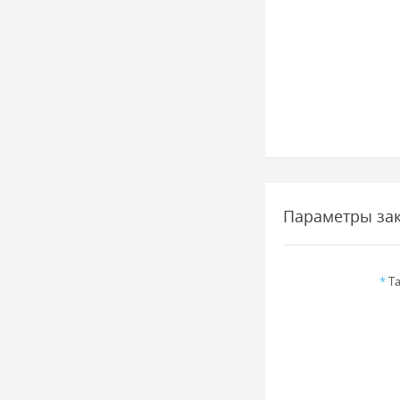
Параметры за
*
Та