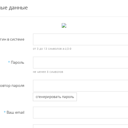
ные данные
гин в системе
от 3 до 13 символов a-z,0-9
*
Пароль
не менее 8 символов
овтор пароля
сгенерировать пароль
*
Ваш email