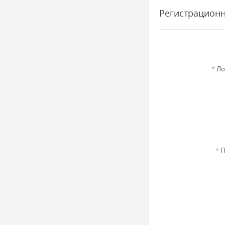
Регистрацион
*
Ло
*
П