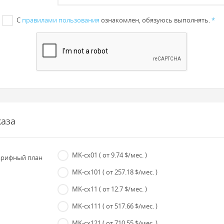
С
правилами пользования
ознакомлен, обязуюсь выполнять.
*
каза
MK-cx01
( от 9.74 $/мес. )
рифный план
MK-cx101
( от 257.18 $/мес. )
MK-cx11
( от 12.7 $/мес. )
MK-cx111
( от 517.66 $/мес. )
MK-cx121
( от 710.55 $/мес. )