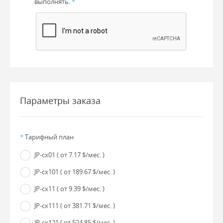
выполнять.
*
Параметры заказа
*
Тарифный план
JP-cx01
( от 7.17 $/мес. )
JP-cx101
( от 189.67 $/мес. )
JP-cx11
( от 9.39 $/мес. )
JP-cx111
( от 381.71 $/мес. )
JP-cx121
( от 524.85 $/мес. )