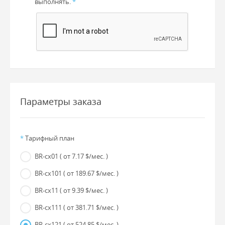
выполнять.
*
Параметры заказа
*
Тарифный план
BR-cx01
( от 7.17 $/мес. )
BR-cx101
( от 189.67 $/мес. )
BR-cx11
( от 9.39 $/мес. )
BR-cx111
( от 381.71 $/мес. )
BR-cx121
( от 524.85 $/мес. )