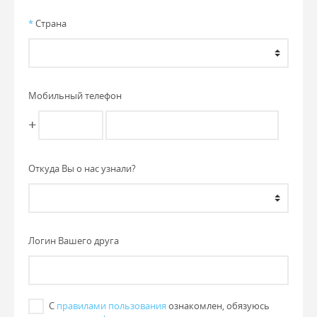
*
Страна
Мобильный телефон
+
Откуда Вы о нас узнали?
Логин Вашего друга
С
правилами пользования
ознакомлен, обязуюсь