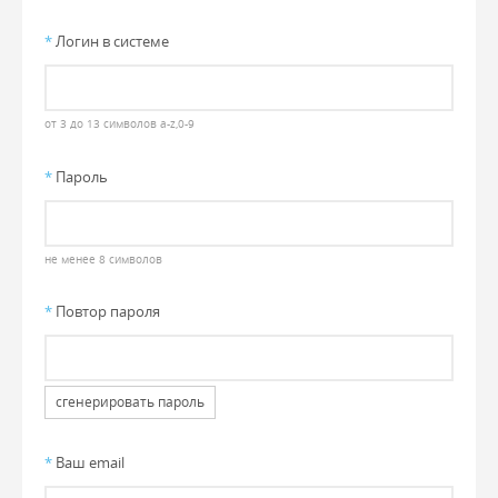
*
Логин в системе
от 3 до 13 символов a-z,0-9
*
Пароль
не менее 8 символов
*
Повтор пароля
сгенерировать пароль
*
Ваш email