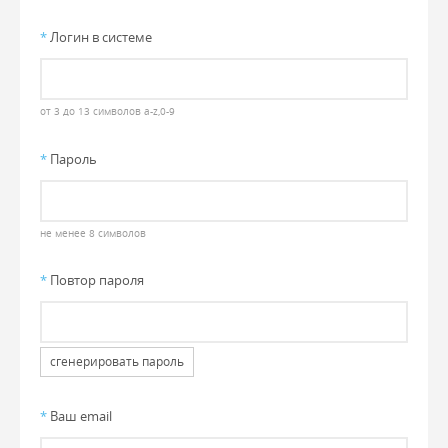
*
Логин в системе
от 3 до 13 символов a-z,0-9
*
Пароль
не менее 8 символов
*
Повтор пароля
сгенерировать пароль
*
Ваш email