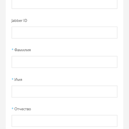
Jabber ID
*
Фамилия
*
Имя
*
Отчество