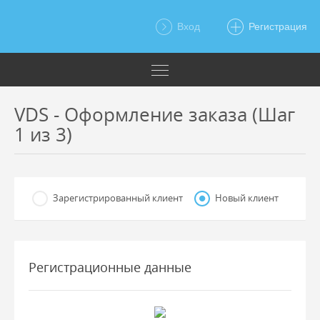
Вход
Регистрация
VDS - Оформление заказа (Шаг
1 из 3)
Зарегистрированный клиент
Новый клиент
Регистрационные данные