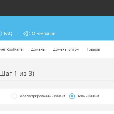
FAQ
О компании
инг RootPanel
Домены
Домены оптом
Товары
Шаг 1 из 3)
Зарегистрированный клиент
Новый клиент