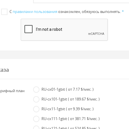
С
правилами пользования
ознакомлен, обязуюсь выполнять.
*
каза
RU-cx01-1gbit
( от 7.17 $/мес. )
рифный план
RU-cx101-1gbit
( от 189.67 $/мес. )
RU-cx11-1gbit
( от 9.39 $/мес. )
RU-cx111-1gbit
( от 381.71 $/мес. )
RU-cx121-1gbit
( от 524.85 $/мес. )