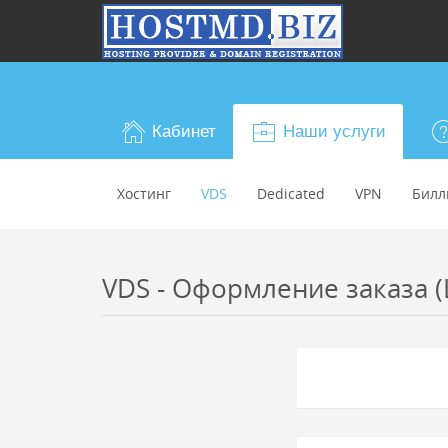
Кабинет
Наши услуги
Хостинг
VDS
Dedicated
VPN
Билл
VDS - Оформление заказа (