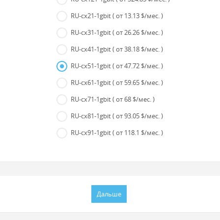
RU-cx21-1gbit
( от 13.13 $/мес. )
RU-cx31-1gbit
( от 26.26 $/мес. )
RU-cx41-1gbit
( от 38.18 $/мес. )
RU-cx51-1gbit
( от 47.72 $/мес. )
RU-cx61-1gbit
( от 59.65 $/мес. )
RU-cx71-1gbit
( от 68 $/мес. )
RU-cx81-1gbit
( от 93.05 $/мес. )
RU-cx91-1gbit
( от 118.1 $/мес. )