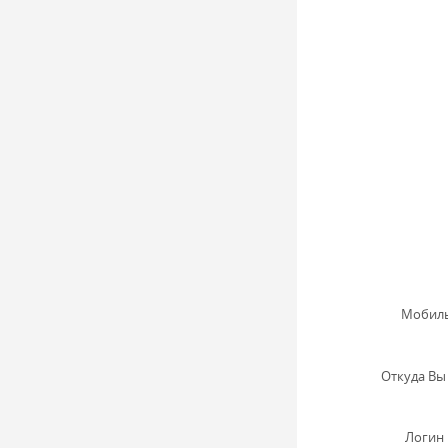
Мобиль
Откуда Вы 
Логин 