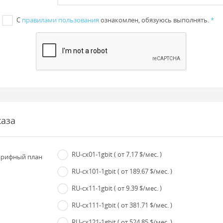
С
правилами пользования
ознакомлен, обязуюсь выполнять.
*
каза
RU-cx01-1gbit
( от 7.17 $/мес. )
рифный план
RU-cx101-1gbit
( от 189.67 $/мес. )
RU-cx11-1gbit
( от 9.39 $/мес. )
RU-cx111-1gbit
( от 381.71 $/мес. )
RU-cx121-1gbit
( от 524.85 $/мес. )