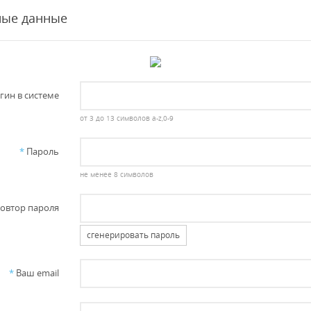
ные данные
гин в системе
от 3 до 13 символов a-z,0-9
*
Пароль
не менее 8 символов
овтор пароля
сгенерировать пароль
*
Ваш email