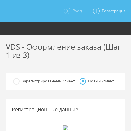
Вход
Регистрация
VDS - Оформление заказа (Шаг
1 из 3)
Зарегистрированный клиент
Новый клиент
Регистрационные данные