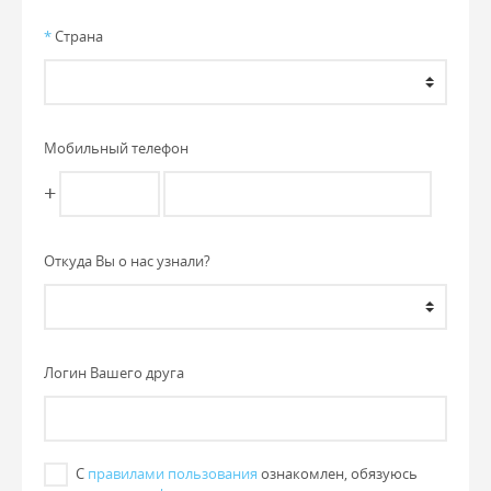
*
Страна
Мобильный телефон
+
Откуда Вы о нас узнали?
Логин Вашего друга
С
правилами пользования
ознакомлен, обязуюсь