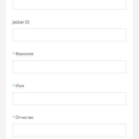
Jabber ID
*
Фамилия
*
Имя
*
Отчество