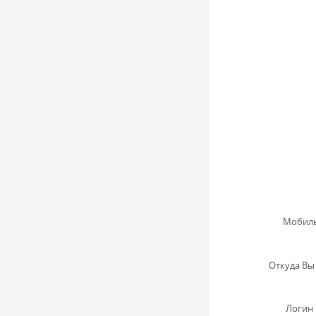
Мобиль
Откуда Вы 
Логин 