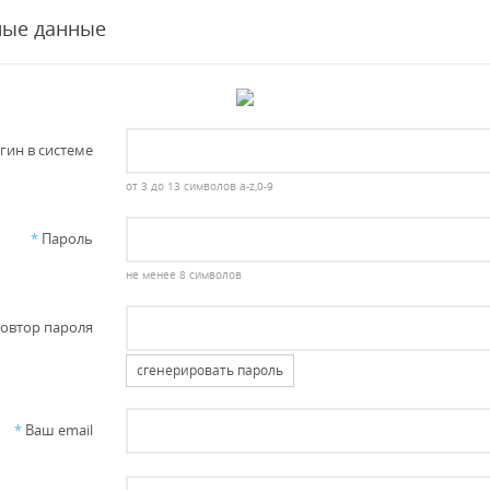
ные данные
гин в системе
от 3 до 13 символов a-z,0-9
*
Пароль
не менее 8 символов
овтор пароля
сгенерировать пароль
*
Ваш email