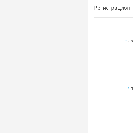
Регистрацион
*
Ло
*
П