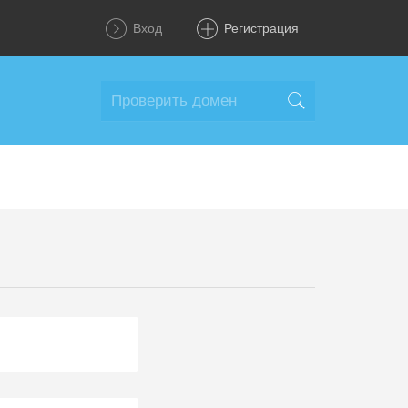
Вход
Регистрация