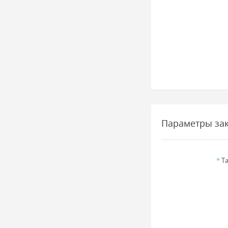
Параметры за
*
Та