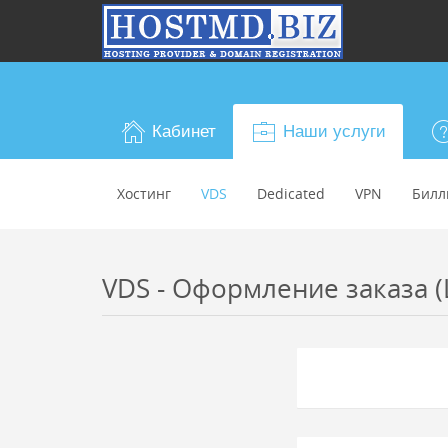
Кабинет
Наши услуги
Хостинг
VDS
Dedicated
VPN
Билл
VDS - Оформление заказа (