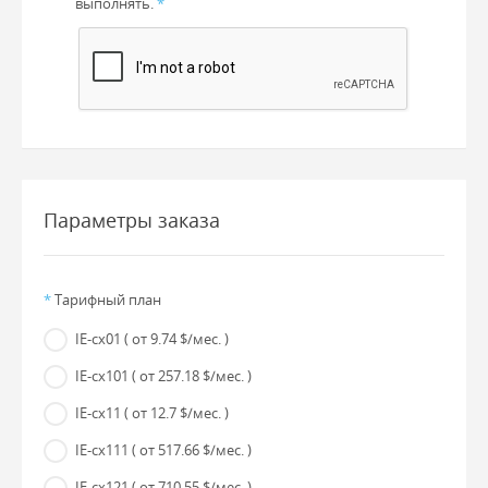
выполнять.
*
Параметры заказа
*
Тарифный план
IE-cx01
( от 9.74 $/мес. )
IE-cx101
( от 257.18 $/мес. )
IE-cx11
( от 12.7 $/мес. )
IE-cx111
( от 517.66 $/мес. )
IE-cx121
( от 710.55 $/мес. )