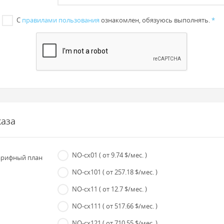
С
правилами пользования
ознакомлен, обязуюсь выполнять.
*
каза
NO-cx01
( от 9.74 $/мес. )
рифный план
NO-cx101
( от 257.18 $/мес. )
NO-cx11
( от 12.7 $/мес. )
NO-cx111
( от 517.66 $/мес. )
NO-cx121
( от 710.55 $/мес. )