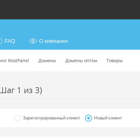
FAQ
О компании
инг RootPanel
Домены
Домены оптом
Товары
Шаг 1 из 3)
Зарегистрированный клиент
Новый клиент