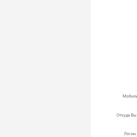
Мобиль
Откуда Вы 
Логин 