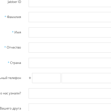
Jabber ID
*
Фамилия
*
Имя
*
Отчество
*
Страна
+
ный телефон
о нас узнали?
Вашего друга