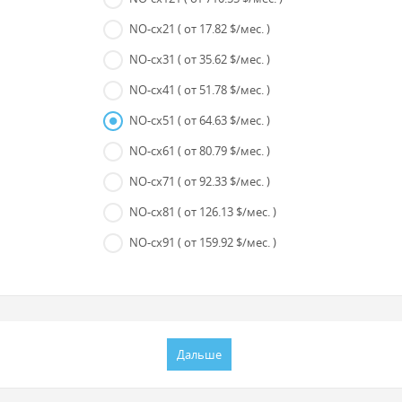
NO-cx21
( от 17.82 $/мес. )
NO-cx31
( от 35.62 $/мес. )
NO-cx41
( от 51.78 $/мес. )
NO-cx51
( от 64.63 $/мес. )
NO-cx61
( от 80.79 $/мес. )
NO-cx71
( от 92.33 $/мес. )
NO-cx81
( от 126.13 $/мес. )
NO-cx91
( от 159.92 $/мес. )