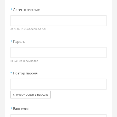
*
Логин в системе
от 3 до 13 символов a-z,0-9
*
Пароль
не менее 8 символов
*
Повтор пароля
сгенерировать пароль
*
Ваш email