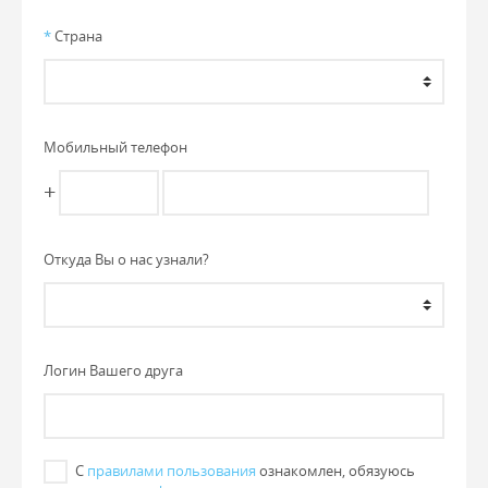
*
Страна
Мобильный телефон
+
Откуда Вы о нас узнали?
Логин Вашего друга
С
правилами пользования
ознакомлен, обязуюсь