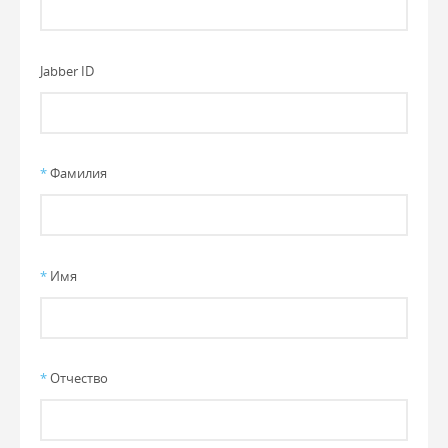
Jabber ID
*
Фамилия
*
Имя
*
Отчество