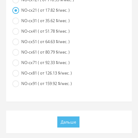
NO-cx21
( от 17.82 $/мес. )
NO-cx31
( от 35.62 $/мес. )
NO-cx41
( от 51.78 $/мес. )
NO-cx51
( от 64.63 $/мес. )
NO-cx61
( от 80.79 $/мес. )
NO-cx71
( от 92.33 $/мес. )
NO-cx81
( от 126.13 $/мес. )
NO-cx91
( от 159.92 $/мес. )