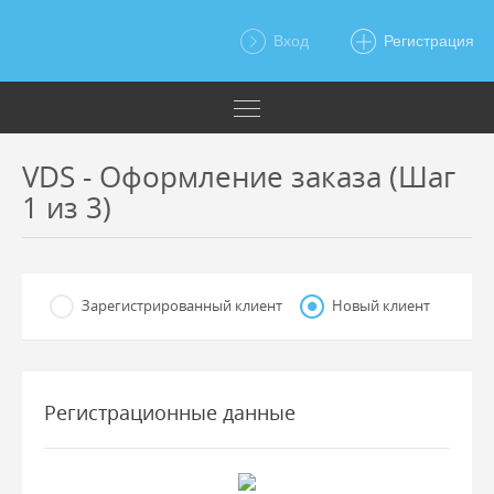
Вход
Регистрация
VDS - Оформление заказа (Шаг
1 из 3)
Зарегистрированный клиент
Новый клиент
Регистрационные данные