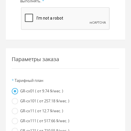
выполнять.
*
Параметры заказа
*
Тарифный план
GR-cx01
( от 9.74 $/мес. )
GR-cx101
( от 257.18 $/мес. )
GR-cx11
( от 12.7 $/мес. )
GR-cx111
( от 517.66 $/мес. )
GR-cx121
( от 710.55 $/мес. )