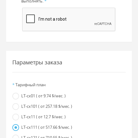
выполнять.
*
Параметры заказа
*
Тарифный план
LT-cx01
( от 9.74 $/мес. )
LT-cx101
( от 257.18 $/мес. )
LT-cx11
( от 12.7 $/мес. )
LT-cx111
( от 517.66 $/мес. )
LT-cx121
( от 710.55 $/мес. )