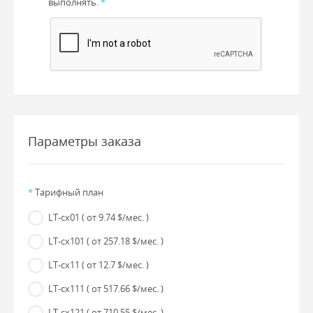
выполнять.
*
Параметры заказа
*
Тарифный план
LT-cx01
( от 9.74 $/мес. )
LT-cx101
( от 257.18 $/мес. )
LT-cx11
( от 12.7 $/мес. )
LT-cx111
( от 517.66 $/мес. )
LT-cx121
( от 710.55 $/мес. )