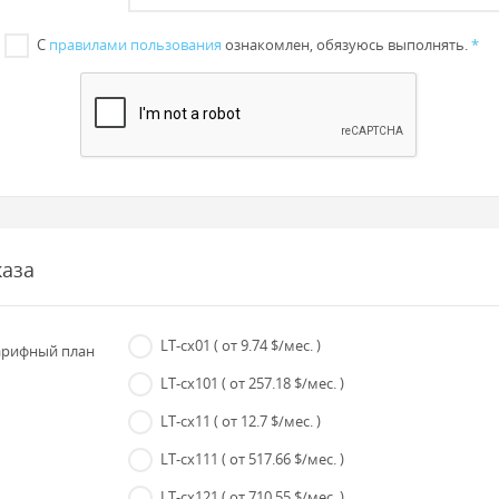
С
правилами пользования
ознакомлен, обязуюсь выполнять.
*
каза
LT-cx01
( от 9.74 $/мес. )
рифный план
LT-cx101
( от 257.18 $/мес. )
LT-cx11
( от 12.7 $/мес. )
LT-cx111
( от 517.66 $/мес. )
LT-cx121
( от 710.55 $/мес. )