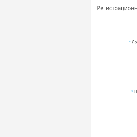
Регистрацион
*
Ло
*
П