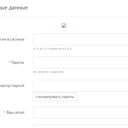
ные данные
гин в системе
от 3 до 13 символов a-z,0-9
*
Пароль
не менее 8 символов
овтор пароля
сгенерировать пароль
*
Ваш email