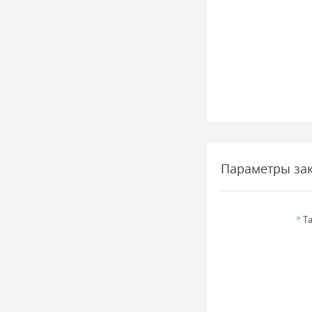
Параметры за
*
Та