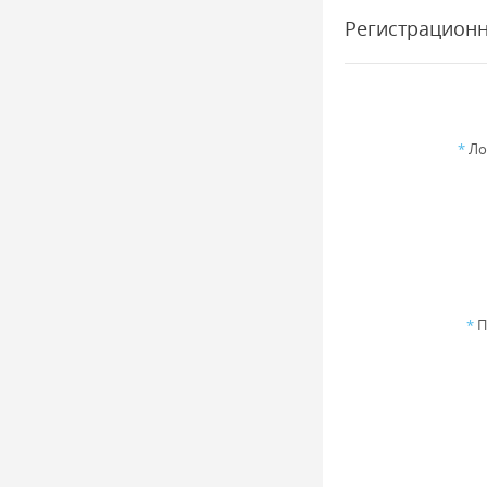
Регистрацион
*
Ло
*
П