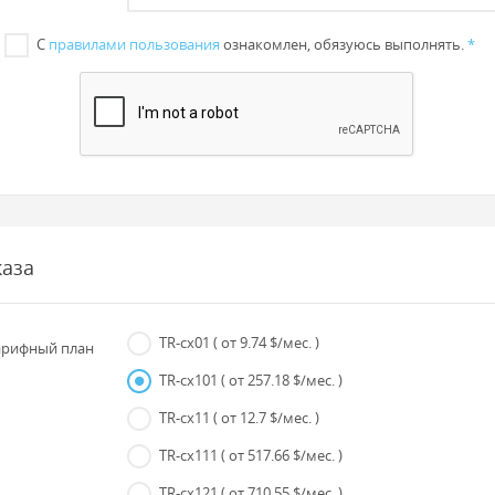
С
правилами пользования
ознакомлен, обязуюсь выполнять.
*
каза
TR-cx01
( от 9.74 $/мес. )
рифный план
TR-cx101
( от 257.18 $/мес. )
TR-cx11
( от 12.7 $/мес. )
TR-cx111
( от 517.66 $/мес. )
TR-cx121
( от 710.55 $/мес. )