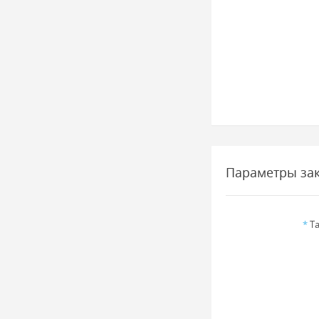
Параметры за
*
Та