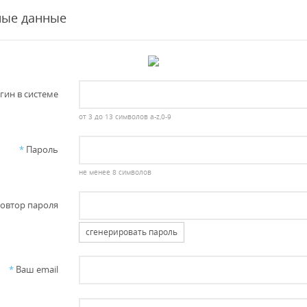
ные данные
гин в системе
от 3 до 13 символов a-z,0-9
*
Пароль
не менее 8 символов
овтор пароля
сгенерировать пароль
*
Ваш email