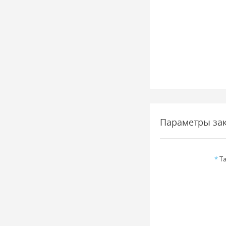
Параметры за
*
Та