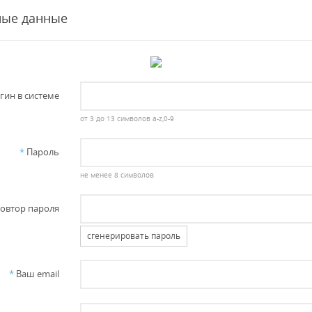
ные данные
гин в системе
от 3 до 13 символов a-z,0-9
*
Пароль
не менее 8 символов
овтор пароля
сгенерировать пароль
*
Ваш email