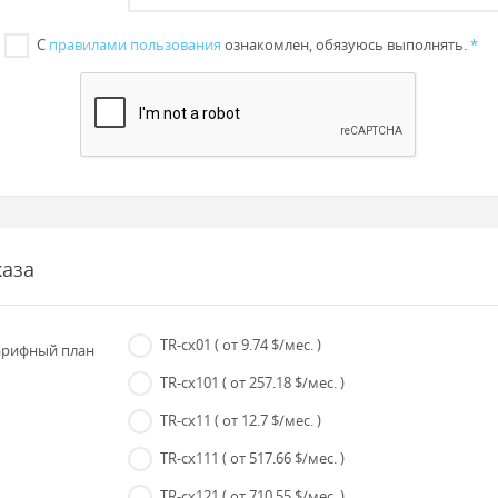
С
правилами пользования
ознакомлен, обязуюсь выполнять.
*
каза
TR-cx01
( от 9.74 $/мес. )
рифный план
TR-cx101
( от 257.18 $/мес. )
TR-cx11
( от 12.7 $/мес. )
TR-cx111
( от 517.66 $/мес. )
TR-cx121
( от 710.55 $/мес. )