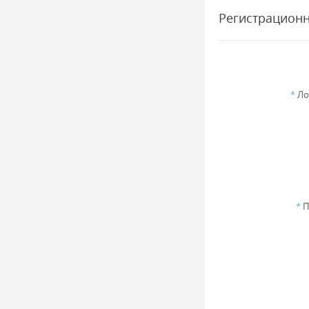
Регистрацион
*
Ло
*
П