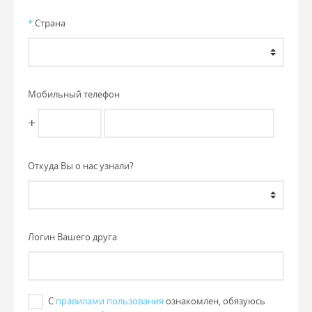
*
Страна
Мобильный телефон
+
Откуда Вы о нас узнали?
Логин Вашего друга
С
правилами пользования
ознакомлен, обязуюсь