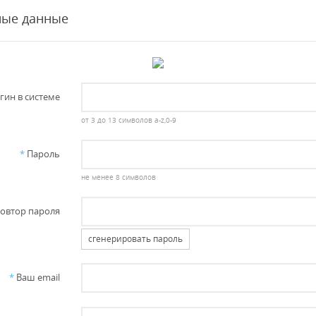
ные данные
гин в системе
от 3 до 13 символов a-z,0-9
*
Пароль
не менее 8 символов
овтор пароля
сгенерировать пароль
*
Ваш email