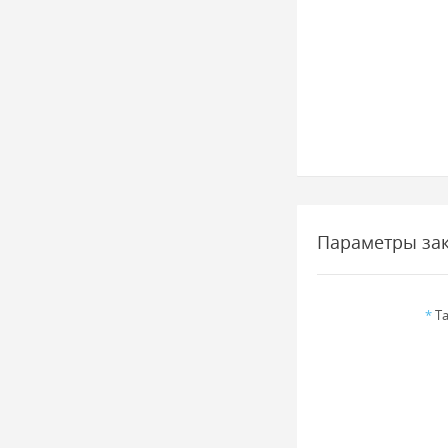
Параметры за
*
Та