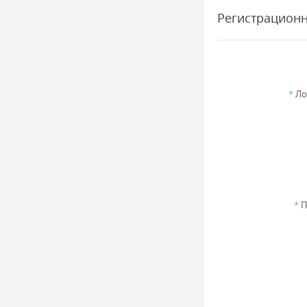
Регистрацион
*
Ло
*
П