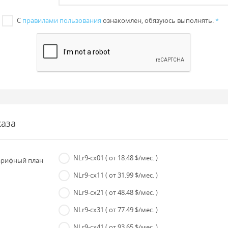
С
правилами пользования
ознакомлен, обязуюсь выполнять.
*
каза
NLr9-cx01
( от 18.48 $/мес. )
рифный план
NLr9-cx11
( от 31.99 $/мес. )
NLr9-cx21
( от 48.48 $/мес. )
NLr9-cx31
( от 77.49 $/мес. )
NLr9-cx41
( от 93.65 $/мес. )