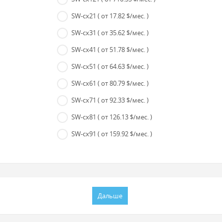
SW-cx21
( от 17.82 $/мес. )
SW-cx31
( от 35.62 $/мес. )
SW-cx41
( от 51.78 $/мес. )
SW-cx51
( от 64.63 $/мес. )
SW-cx61
( от 80.79 $/мес. )
SW-cx71
( от 92.33 $/мес. )
SW-cx81
( от 126.13 $/мес. )
SW-cx91
( от 159.92 $/мес. )