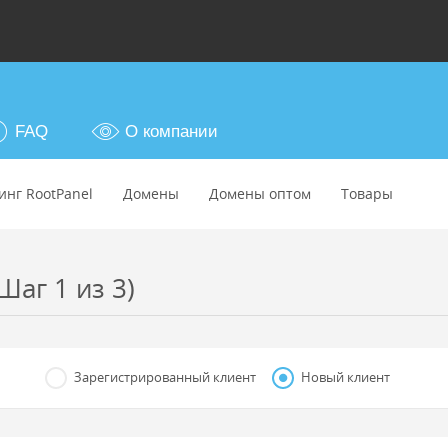
FAQ
О компании
инг RootPanel
Домены
Домены оптом
Товары
Шаг 1 из 3)
Зарегистрированный клиент
Новый клиент