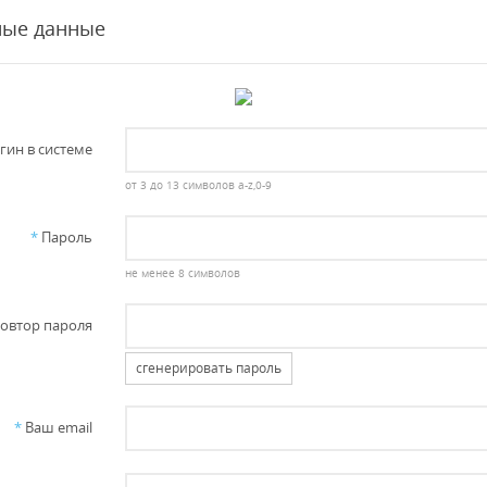
ные данные
гин в системе
от 3 до 13 символов a-z,0-9
*
Пароль
не менее 8 символов
овтор пароля
сгенерировать пароль
*
Ваш email