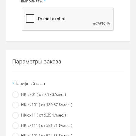
выполнять.
*
Параметры заказа
*
Тарифный план
HK-cx01
( от 7.17 $/мес. )
HK-cx101
( от 189.67 $/мес. )
HK-cx11
( от 9.39 $/мес. )
HK-cx111
( от 381.71 $/мес. )
HK-cx121
( от 524.85 $/мес. )