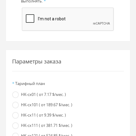
выполнять.
*
Параметры заказа
*
Тарифный план
HK-cx01
( от 7.17 $/мес. )
HK-cx101
( от 189.67 $/мес. )
HK-cx11
( от 9.39 $/мес. )
HK-cx111
( от 381.71 $/мес. )
HK-cx121
( от 524.85 $/мес. )