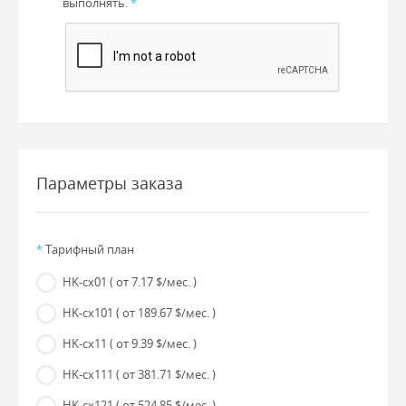
выполнять.
*
Параметры заказа
*
Тарифный план
HK-cx01
( от 7.17 $/мес. )
HK-cx101
( от 189.67 $/мес. )
HK-cx11
( от 9.39 $/мес. )
HK-cx111
( от 381.71 $/мес. )
HK-cx121
( от 524.85 $/мес. )