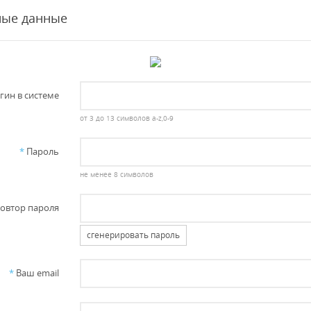
ные данные
гин в системе
от 3 до 13 символов a-z,0-9
*
Пароль
не менее 8 символов
овтор пароля
сгенерировать пароль
*
Ваш email