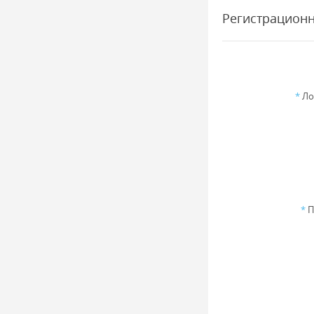
Регистрацион
*
Ло
*
П