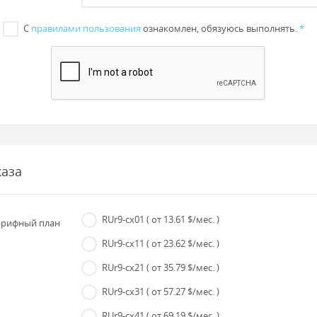
С
правилами пользования
ознакомлен, обязуюсь выполнять.
*
каза
RUr9-cx01
( от 13.61 $/мес. )
рифный план
RUr9-cx11
( от 23.62 $/мес. )
RUr9-cx21
( от 35.79 $/мес. )
RUr9-cx31
( от 57.27 $/мес. )
RUr9-cx41
( от 69.19 $/мес. )