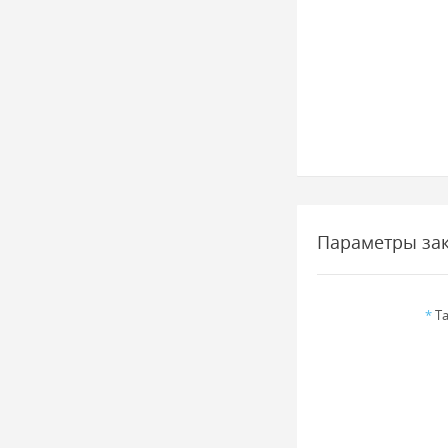
Параметры за
*
Та