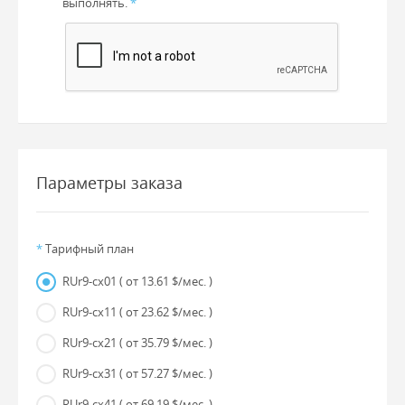
выполнять.
*
Параметры заказа
*
Тарифный план
RUr9-cx01
( от 13.61 $/мес. )
RUr9-cx11
( от 23.62 $/мес. )
RUr9-cx21
( от 35.79 $/мес. )
RUr9-cx31
( от 57.27 $/мес. )
RUr9-cx41
( от 69.19 $/мес. )