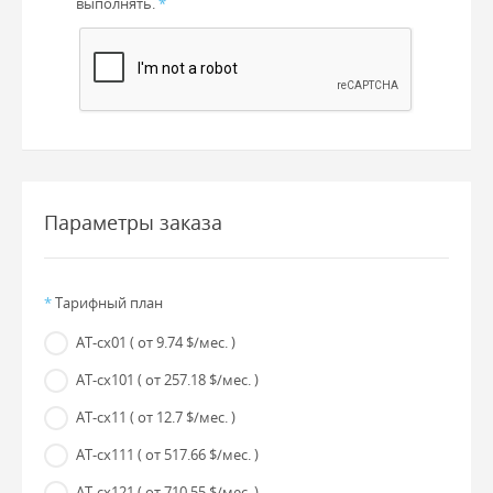
выполнять.
*
Параметры заказа
*
Тарифный план
AT-cx01
( от 9.74 $/мес. )
AT-cx101
( от 257.18 $/мес. )
AT-cx11
( от 12.7 $/мес. )
AT-cx111
( от 517.66 $/мес. )
AT-cx121
( от 710.55 $/мес. )