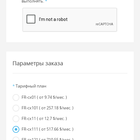
выполнять.
*
Параметры заказа
*
Тарифный план
FR-cx01
( от 9.74 $/мес. )
FR-cx101
( от 257.18 $/мес. )
FR-cx11
( от 12.7 $/мес. )
FR-cx111
( от 517.66 $/мес. )
FR-cx121
( от 710.55 $/мес. )