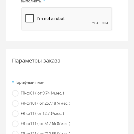
выполнять.
*
Параметры заказа
*
Тарифный план
FR-cx01
( от 9.74 $/мес. )
FR-cx101
( от 257.18 $/мес. )
FR-cx11
( от 12.7 $/мес. )
FR-cx111
( от 517.66 $/мес. )
FR-cx121
( от 710.55 $/мес. )