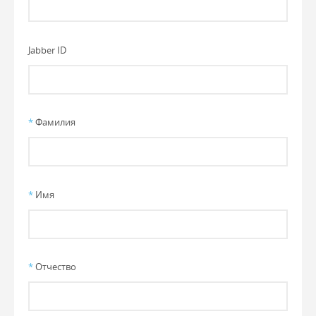
Jabber ID
*
Фамилия
*
Имя
*
Отчество