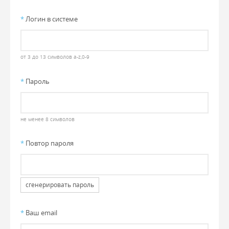
*
Логин в системе
от 3 до 13 символов a-z,0-9
*
Пароль
не менее 8 символов
*
Повтор пароля
сгенерировать пароль
*
Ваш email