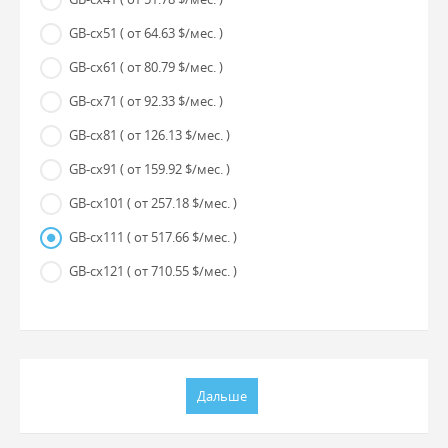
GB-cx51
( от 64.63 $/мес. )
GB-cx61
( от 80.79 $/мес. )
GB-cx71
( от 92.33 $/мес. )
GB-cx81
( от 126.13 $/мес. )
GB-cx91
( от 159.92 $/мес. )
GB-cx101
( от 257.18 $/мес. )
GB-cx111
( от 517.66 $/мес. )
GB-cx121
( от 710.55 $/мес. )