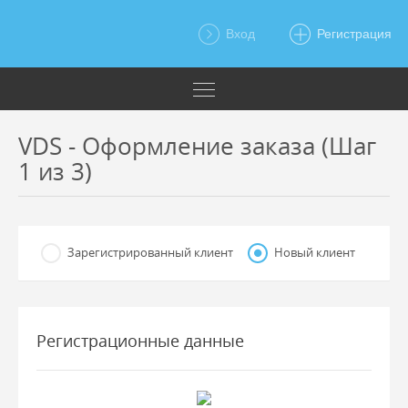
Вход
Регистрация
VDS - Оформление заказа (Шаг
1 из 3)
Зарегистрированный клиент
Новый клиент
Регистрационные данные