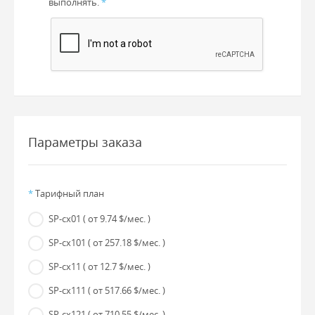
выполнять.
*
Параметры заказа
*
Тарифный план
SP-cx01
( от 9.74 $/мес. )
SP-cx101
( от 257.18 $/мес. )
SP-cx11
( от 12.7 $/мес. )
SP-cx111
( от 517.66 $/мес. )
SP-cx121
( от 710.55 $/мес. )