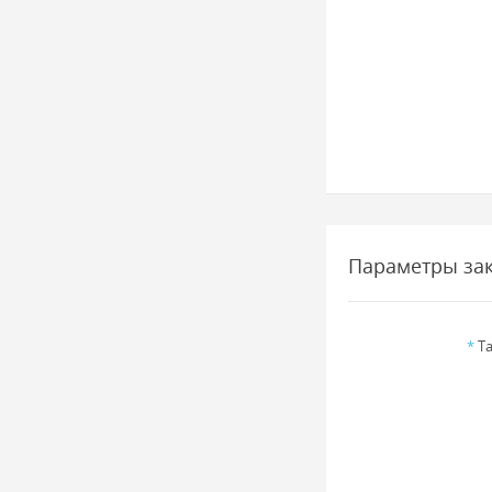
Параметры за
*
Та