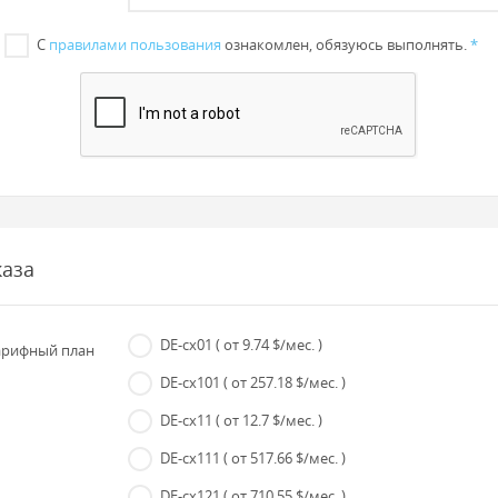
С
правилами пользования
ознакомлен, обязуюсь выполнять.
*
каза
DE-cx01
( от 9.74 $/мес. )
рифный план
DE-cx101
( от 257.18 $/мес. )
DE-cx11
( от 12.7 $/мес. )
DE-cx111
( от 517.66 $/мес. )
DE-cx121
( от 710.55 $/мес. )