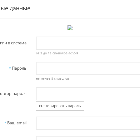
ные данные
гин в системе
от 3 до 13 символов a-z,0-9
*
Пароль
не менее 8 символов
овтор пароля
сгенерировать пароль
*
Ваш email