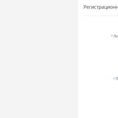
Регистрацион
*
Ло
*
П